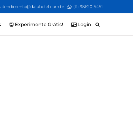
atendimento@datahotel.com.br
(11) 98620-5451
s
Experimente Grátis!
Login